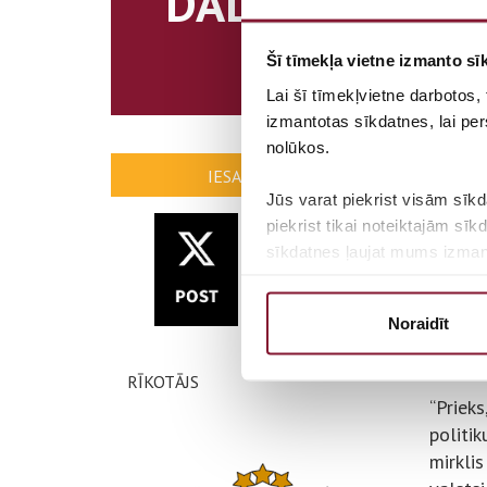
DALIES.
Šī tīmekļa vietne izmanto sīk
Lai šī tīmekļvietne darbotos,
izmantotas sīkdatnes, lai per
nolūkos.
IESAKI MŪS!
Jūs varat piekrist visām sīkd
piekrist tikai noteiktajām sī
sīkdatnes ļaujat mums izmanto
Lai uzzinātu vairāk par mūsu 
Noraidīt
RĪKOTĀJS
“Prieks
politik
mirklis