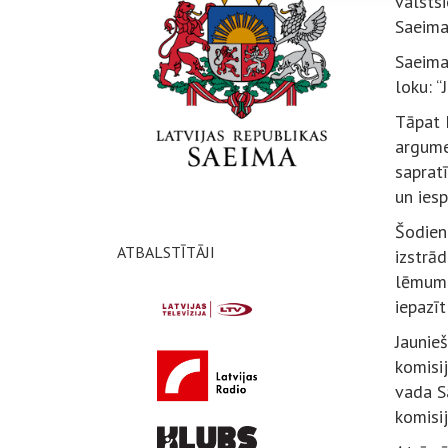
valstsi
Saeima
Saeima
loku: “
Tāpat D
argumen
sapratī
un iesp
Šodien
ATBALSTĪTĀJI
izstrād
lēmumu
iepazīt
Jaunieš
komisi
vada S
komisij