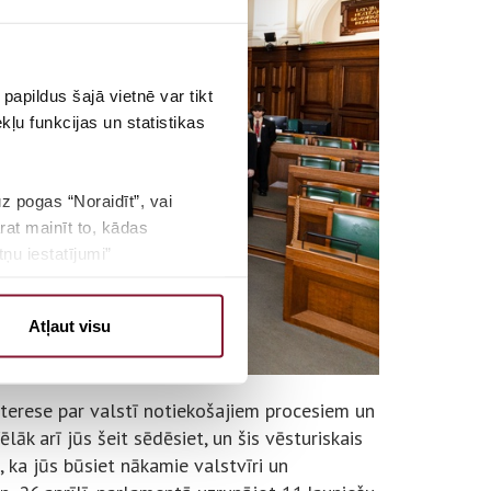
papildus šajā vietnē var tikt
ļu funkcijas un statistikas
uz pogas “Noraidīt”, vai
rat mainīt to, kādas
ņu iestatījumi”
Atļaut visu
interese par valstī notiekošajiem procesiem un
ēlāk arī jūs šeit sēdēsiet, un šis vēsturiskais
, ka jūs būsiet nākamie valstvīri un