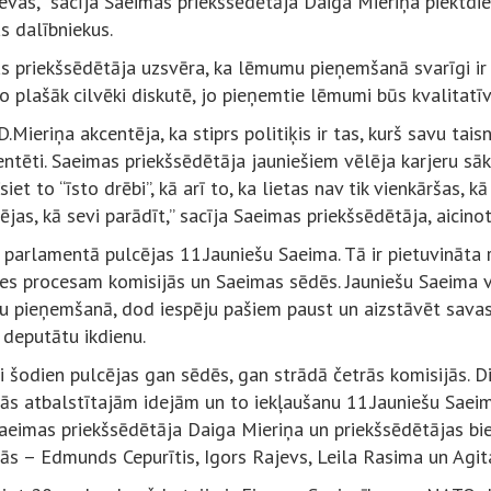
evas,” sacīja Saeimas priekšsēdētāja Daiga Mieriņa piektdie
s dalībniekus.
s priekšsēdētāja uzsvēra, ka lēmumu pieņemšanā svarīgi ir i
Jo plašāk cilvēki diskutē, jo pieņemtie lēmumi būs kvalitatīv
.Mieriņa akcentēja, ka stiprs politiķis ir tas, kurš savu tai
tēti. Saeimas priekšsēdētāja jauniešiem vēlēja karjeru sākt
siet to “īsto drēbi”, kā arī to, ka lietas nav tik vienkāršas, 
ējas, kā sevi parādīt,” sacīja Saeimas priekšsēdētāja, aicino
 parlamentā pulcējas 11.Jauniešu Saeima. Tā ir pietuvināt
es procesam komisijās un Saeimas sēdēs. Jauniešu Saeima vei
 pieņemšanā, dod iespēju pašiem paust un aizstāvēt savas i
 deputātu ikdienu.
i šodien pulcējas gan sēdēs, gan strādā četrās komisijās. D
jās atbalstītajām idejām un to iekļaušanu 11.Jauniešu Saeim
aeimas priekšsēdētāja Daiga Mieriņa un priekšsēdētājas bi
ās – Edmunds Cepurītis, Igors Rajevs, Leila Rasima un Agit