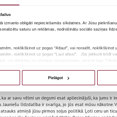
failus
 tā izmanto obligāti nepieciešamās sīkdatnes. Ar Jūsu piekrišanu 
sonalizētu saturu un reklāmas, nodrošinātu sociālo saziņas līdzek
atnēm, noklikšķinot uz pogas “Atļaut”, vai noraidīt, noklikšķinot 
kdatnēm, noklikšķinot uz pogas “Ļaut atlasi”. Jūs jebkurā brīdī va
t, vai atteikties no sīkdatņu izmantošanas, atverot logu “Sīkdat
sīkdatņu politiku, lūdzam noklikšķināt uz pogas “Par”.
Pielāgot
, ka ar savu vēlmi un degsmi esat apliecinājuši, ka jums ir 
u. Jauniešu līdzdalība ir svarīga, jo jūs esat mūsu nākotne. V
 atsauks atmiņā jūsu pirmos soļus politikā. Ļoti ceru un ticu