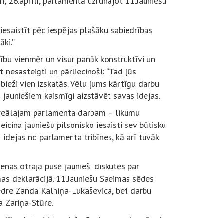
n, 26.aprīlī, parlamentā uzrunājot 11.Jauniešu
esaistīt pēc iespējas plašāku sabiedrības
āki.”
snību vienmēr un visur panāk konstruktīvi un
 nesasteigti un pārliecinoši: “Tad jūs
kā bieži vien izskatās. Vēlu jums kārtīgu darbu
t jauniešiem kaismīgi aizstāvēt savas idejas.
a reālajam parlamenta darbam – likumu
cina jauniešu pilsonisko iesaisti sev būtisku
dejas no parlamenta tribīnes, kā arī tuvāk
ienas otrajā pusē jaunieši diskutēs par
as deklarācijā. 11.Jauniešu Saeimas sēdes
edre Zanda Kalniņa-Lukaševica, bet darbu
a Zariņa-Stūre.