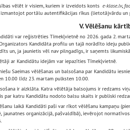
sības vēlēt ir visiem, kuriem ir izveidots konts
e-klase.lv
,
fa
 izmantojot portālu autentifikācijas rīkus (lietotājvārdu un p
V. Vēlēšanu kārtī
ndidāti var reģistrēties Tīmekļvietnē no 2026. gada 2. mar
Organizators Kandidāta profilu un tajā norādīto ideju public
īts un, ja jaunietis vēl nav pilngadīgs, ir saņemts likumis
ētāji ar Kandidātu idejām var iepazīties Tīmekļvietnē.
uniešu Saeimas vēlēšanas un balsošana par Kandidātu iesni
en 10.00 līdz 23. martam pulksten 10.00.
sošana ir aizklāta. Katra vēlētāja balsojums ir redzams vi
is par katru Kandidātu nodoto balsu skaits ir publiski redz
ēšanu laikā Kandidāti paši var rīkot vēlēšanu kampaņu (piem
ē, jaunatnes organizācijā, pašvaldībā), ievērojot normatīvo
.