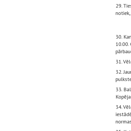
29. Tie
notiek,
30. Ka
10.00. 
pārbaud
31. Vēl
32. Ja
pulkst
33. Bal
Kopēja
34. Vēl
iestād
normas