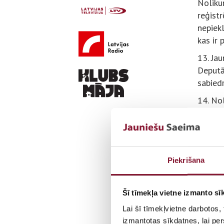
Noliku
reģistr
nepiekl
kas ir
13. Jau
Deputā
sabied
14. No
tiesību
15. Ja
Piekrišana
Kurzem
16. Rīg
Šī tīmekļa vietne izmanto sīk
17. Vi
Lai šī tīmekļvietne darbotos,
Mārupes
izmantotas sīkdatnes, lai per