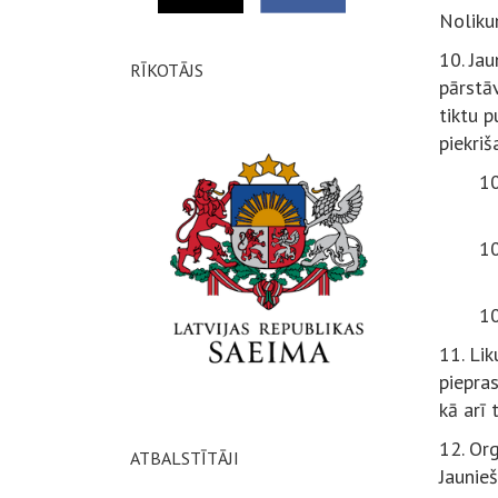
Nolikum
10. J
au
RĪKOTĀJS
pārstāv
tiktu p
piekriš
10
10
10
11. Lik
piepras
kā arī 
12. Org
ATBALSTĪTĀJI
Jaunieš