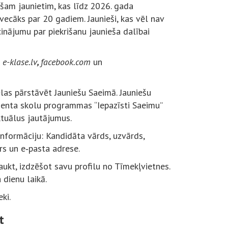
ošam jaunietim, kas līdz 2026. gada
vecāks par 20 gadiem. Jaunieši, kas vēl nav
inājumu par piekrišanu jaunieša dalībai
u
e-klase.lv
,
facebook.com
un
vēlas pārstāvēt Jauniešu Saeimā. Jauniešu
menta skolu programmas “Iepazīsti Saeimu”
ktuālus jautājumus.
informāciju: Kandidāta vārds, uzvārds,
s un e‑pasta adrese.
ukt, izdzēšot savu profilu no Tīmekļvietnes.
dienu laikā.
ki.
t