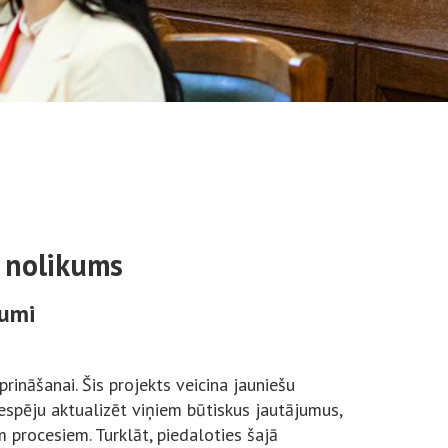
 nolikums
kumi
rināšanai. Šis projekts veicina jauniešu
espēju aktualizēt viņiem būtiskus jautājumus,
em procesiem. Turklāt, piedaloties šajā