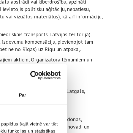
tu apstrādi vai kiberdrošību, apzināti
 ievietojis politisku aģitāciju, nepatiesu,
u vai vizuālos materiālus), kā arī informāciju,
edriskais transports Latvijas teritorijā).
ļa izdevumu kompensāciju, pievienojot tam
bet ne no Rīgas) uz Rīgu un atpakaļ.
vajiem aktiem, Organizatora lēmumiem un
ali
 apgabalos – Rīga, Vidzeme, Latgale,
Par
tis.
Gulbenes, Ķekavas, Limbažu, Madonas,
papildus šajā vietnē var tikt
Smiltenes, Valkas un Valmieras novadi un
ļu funkcijas un statistikas