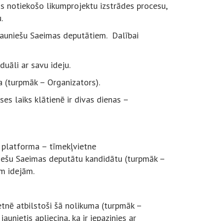
ās notiekošo likumprojektu izstrādes procesu,
.
 Jauniešu Saeimas deputātiem. Dalībai
duāli ar savu ideju.
ma (turpmāk – Organizators).
es laiks klātienē ir divas dienas –
u platforma – tīmekļvietne
niešu Saeimas deputātu kandidātu (turpmāk –
ām idejām.
ietnē atbilstoši šā nolikuma (turpmāk –
jaunietis apliecina, ka ir iepazinies ar