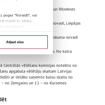
slavas, Līvānu, Ludzas, Preiļu un Rēzeknes
uz pogas “Noraidīt”, vai
rat mainīt to, kādas
, Saldus, Talsu un Ventspils novadi, Liepājas
ņu iestatījumi”
beles, Jelgavas, Jēkabpils un Tukuma novadi
Atļaut visu
ajai vai faktiskajai dzīvesvietai. No katra
 Centrālās vēlēšanu komisijas noteikto no
šanu apgabala vēlētāju skaitam Latvijas
didāti ar lielāko saņemto balsu skaitu no
13 – no Zemgales un 12 – no Kurzemes
idēt