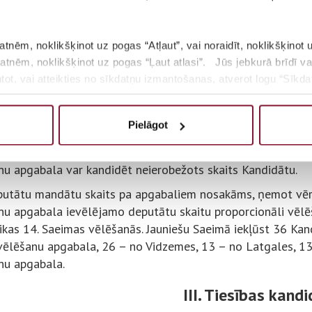
s valstspilsēta.
tgales vēlēšanu apgabalā ietilpst Augšdaugavas, Balvu, Krā
, Daugavpils valstspilsēta un Rēzeknes valstspilsēta.
atnēm, noklikšķinot uz pogas “Atļaut”, vai noraidīt, noklikšķinot 
kdatnēm, noklikšķinot uz pogas “Ļaut atlasi”. Jūs jebkurā brīdī va
rzemes vēlēšanu apgabalā ietilpst Dienvidkurzemes, Kuldīgas
t, vai atteikties no sīkdatņu izmantošanas, atverot logu “Sīkdat
ilsēta un Ventspils valstspilsēta.
mgales vēlēšanu apgabalā ietilpst Aizkraukles, Bauskas, Do
sīkdatņu politiku, lūdzam noklikšķināt uz pogas “Par”.
Pielāgot
avas valstspilsēta.
didāti reģistrējas dalībai projektā atbilstoši savai deklarēt
nu apgabala var kandidēt neierobežots skaits Kandidātu.
putātu mandātu skaits pa apgabaliem nosakāms, ņemot vērā
nu apgabala ievēlējamo deputātu skaitu proporcionāli vēlē
ikas 14. Saeimas vēlēšanās. Jauniešu Saeimā iekļūst 36 Kan
vēlēšanu apgabala, 26 – no Vidzemes, 13 – no Latgales, 
nu apgabala.
III. Tiesības kand