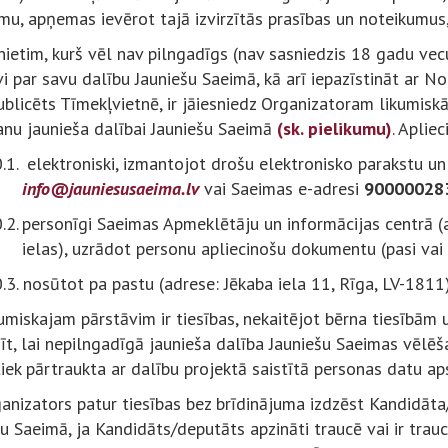
u, apņemas ievērot tajā izvirzītās prasības un noteikumus, 
nietim, kurš vēl nav pilngadīgs (nav sasniedzis 18 gadu ve
i par savu dalību Jauniešu Saeimā, kā arī iepazīstināt ar N
ublicēts Tīmekļvietnē, ir jāiesniedz Organizatoram likumisk
anu jaunieša dalībai Jauniešu Saeimā
(sk. pielikumu)
.
Apliec
.1.
elektroniski, izmantojot drošu elektronisko parakstu un
info@jauniesusaeima.lv
vai Saeimas e-adresi
90000028
.2.
personīgi Saeimas Apmeklētāju un informācijas centrā (a
ielas), uzrādot personu apliecinošu dokumentu (pasi vai i
.3.
nosūtot pa pastu (adrese: Jēkaba iela 11, Rīga, LV-1811)
umiskajam pārstāvim ir tiesības, nekaitējot bērna tiesībām 
īt, lai nepilngadīgā jaunieša dalība Jauniešu Saeimas vēlēš
tiek pārtraukta ar dalību projektā saistītā personas datu ap
anizators patur tiesības bez brīdinājuma izdzēst Kandidāta
u Saeimā, ja Kandidāts/deputāts apzināti traucē vai ir trauc