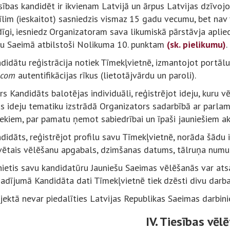
sības kandidēt ir ikvienam Latvijā un ārpus Latvijas dzīvoj
īlim (ieskaitot) sasniedzis vismaz 15 gadu vecumu, bet nav 
īgi, iesniedz Organizatoram sava likumiskā pārstāvja apliec
šu Saeimā atbilstoši Nolikuma 10. punktam
(sk. pielikumu)
.
ndidātu reģistrācija notiek Tīmekļvietnē, izmantojot portāl
.com
autentifikācijas rīkus (lietotājvārdu un paroli).
rs Kandidāts balotējas individuāli, reģistrējot ideju, kuru 
s ideju tematiku izstrādā Organizators sadarbībā ar parla
iekiem, par pamatu ņemot sabiedrībai un īpaši jauniešiem a
didāts, reģistrējot profilu savu Tīmekļvietnē, norāda šādu 
vētais vēlēšanu apgabals, dzimšanas datums, tālruņa numur
nietis savu kandidatūru Jauniešu Saeimas vēlēšanās var atsa
adījumā Kandidāta dati Tīmekļvietnē tiek dzēsti divu darba 
jektā nevar piedalīties Latvijas Republikas Saeimas darbinie
IV. Tiesības vēlē