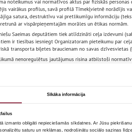
ma noteikumus vai normatīvos aktus par fiziskās personas da
ējis vairākus profilus, savā profilā Tīmekļvietnē norādījis vai
ājīga satura, destruktīvu vai pretlikumīgu informāciju (tekst
 pretrunā ar vispārpieņemtajām morāles un ētikas normām.
niešu Saeimas deputātiem tiek atlīdzināti ceļa izdevumi (sabi
tiem ir tiesības iesniegt Organizatoram pieteikumu par ce
riskā transporta biļetes braucienam no savas dzīvesvietas (
likumā nenoregulētus jautājumus risina atbilstoši normatī
 principiem.
II. Vēlēšanu apgab
uniešu Saeimas vēlēšanām Latvija sadalāma piecos vēlēšanu
Sīkāka informācija
e un Zemgale.
as vēlēšanu apgabalā ietilpst Rīgas valstspilsēta un ārvals
failus
dzemes vēlēšanu apgabalā ietilpst Ādažu, Alūksnes, Cēsu, 
 tā izmanto obligāti nepieciešamās sīkdatnes. Ar Jūsu piekrišanu 
, Ogres, Olaines, Ropažu, Salaspils, Saulkrastu, Siguldas, 
sonalizētu saturu un reklāmas, nodrošinātu sociālo saziņas līdzek