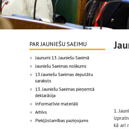
Jau
PAR JAUNIEŠU SAEIMU
Jaunumi 13. Jauniešu Saeimā
Jauniešu Saeimas nolikums
13.Jauniešu Saeimas deputātu
saraksts
13. Jauniešu Saeimas pieņemtā
deklarācija
Informatīvie materiāli
1.
Jaun
Arhīvs
izprat
Piekļūstamības paziņojums
kā arī 