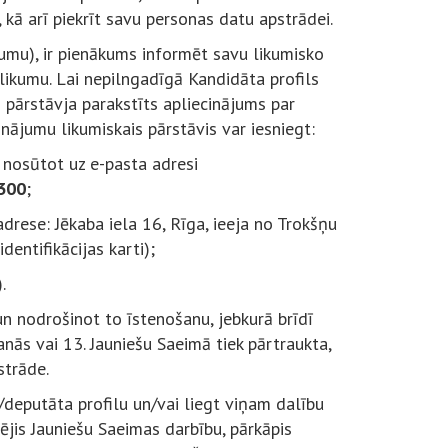
kā arī piekrīt savu personas datu apstrādei.
cumu), ir pienākums informēt savu likumisko
olikumu. Lai nepilngadīgā Kandidāta profils
ā pārstāvja parakstīts apliecinājums par
inājumu likumiskais pārstāvis var iesniegt:
 nosūtot uz e-pasta adresi
300
;
drese: Jēkaba iela 16, Rīga, ieeja no Trokšņu
dentifikācijas karti);
.
un nodrošinot to īstenošanu, jebkurā brīdī
anās vai 13. Jauniešu Saeimā tiek pārtraukta,
strāde.
/deputāta profilu un/vai liegt viņam dalību
ējis Jauniešu Saeimas darbību, pārkāpis