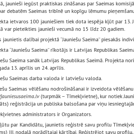
ā, jaunieši iegūst praktiskas zināšanas par Saeimas komisij
 par debatēm Saeimas tribīnē un kopīgu lēmumu pieņemšanu
ekta ietvaros 100 jauniešiem tiek dota iespēja kļūt par 13.
ā var pieteikties jaunieši vecumā no 15 līdz 20 gadiem.
s jaunietis dalībai projektā “Jauniešu Saeima” piesakās indivi
ekta “Jauniešu Saeima” rīkotājs ir Latvijas Republikas Saei
iešu Saeima sanāk Latvijas Republikas Saeimā. Projekta noris
ada 13. aprīlis un 24. aprīlis.
iešu Saeimas darba valoda ir latviešu valoda.
niešu Saeimas vēlēšanu nodrošināšanai ir izveidota vēlēšan
/jauniesusaeima.lv
(turpmāk – Tīmekļvietne), kur notiek Jau
ts) reģistrācija un publiska balsošana par viņu iesniegtaj
kļvietnes administrators ir Organizators.
kļūtu par Kandidātu, jaunietis reģistrē savu profilu Tīmekļv
s) III. nodaļā norādītajai kārtībai. Reģistrējot savu profilu, 