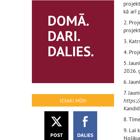
projekt
kā arī
DOMĀ.
2.
Proj
DARI.
projekt
3. Katr
DALIES.
4. Proj
5. Jaun
2026. g
6. Jaun
7. Jau
https:/
IESAKI MŪS!
Kandidā
8. Tīme
9. Lai 
Nolikum