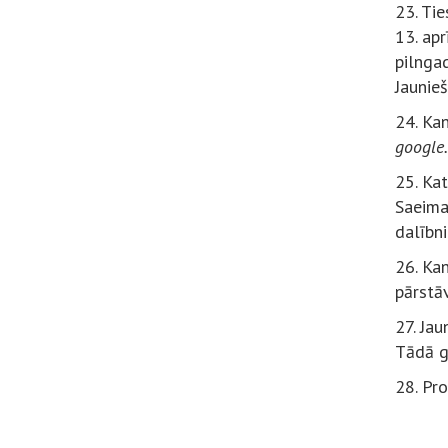
23.
Tie
13. apr
pilngad
Jaunie
24. Ka
google
25. Kat
Saeima
dalībn
26. Kan
pārstā
27. Jau
Tādā g
28. Pro