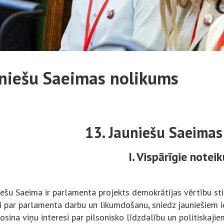
niešu Saeimas nolikums
13. Jauniešu Saeimas
I. Vispārīgie notei
iešu Saeima ir parlamenta projekts demokrātijas vērtību stip
ni par parlamenta darbu un likumdošanu, sniedz jauniešiem i
rosina viņu interesi par pilsonisko līdzdalību un politiskaji