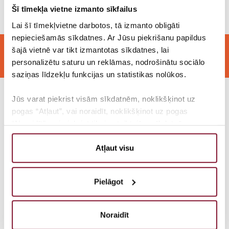
Šī tīmekļa vietne izmanto sīkfailus
Lai šī tīmekļvietne darbotos, tā izmanto obligāti
nepieciešamās sīkdatnes. Ar Jūsu piekrišanu papildus
Jaunieši un vēlēšanas. Kā uzlabot vēlēšanu
šajā vietnē var tikt izmantotas sīkdatnes, lai
aktivitāti jauniešu vidū?
personalizētu saturu un reklāmas, nodrošinātu sociālo
saziņas līdzekļu funkcijas un statistikas nolūkos.
Jūs varat piekrist visām sīkdatnēm, noklikšķinot uz
Katrīna Evelīna Bergmane
pogas “Atļaut”, vai noraidīt, noklikšķinot uz pogas
“Noraidīt”, vai piekrist tikai noteiktajām sīkdatnēm,
noklikšķinot uz pogas “Ļaut atlasi”. Jūs jebkurā brīdī
Rīgas vēlēšanu apgabals
varat mainīt to, kādas sīkdatnes ļaujat mums izmantot,
Atļaut visu
Rīga
vai atteikties no sīkdatņu izmantošanas, atverot logu
“Sīkdatņu iestatījumi”
Pielāgot
IDEJAS SATURS
Lai uzzinātu vairāk par mūsu sīkdatņu politiku, lūdzam
noklikšķināt uz pogas “Par”.
Kāpēc lai jaunietis nākotnē ietu balsot, ja par
Noraidīt
vēlēšanu procesu un to nozīmi trūkst zināšanu?