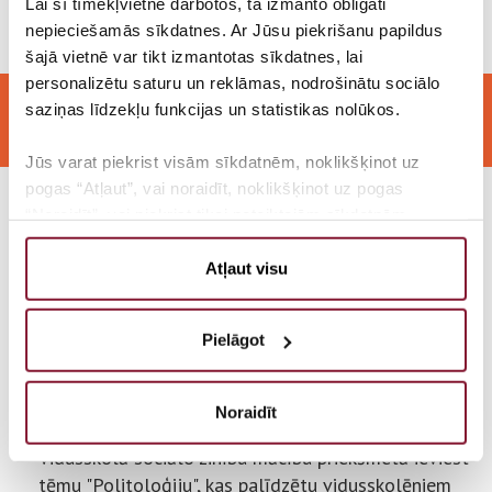
Lai šī tīmekļvietne darbotos, tā izmanto obligāti
nepieciešamās sīkdatnes. Ar Jūsu piekrišanu papildus
šajā vietnē var tikt izmantotas sīkdatnes, lai
personalizētu saturu un reklāmas, nodrošinātu sociālo
Politoloģija vidusskolās
saziņas līdzekļu funkcijas un statistikas nolūkos.
Jūs varat piekrist visām sīkdatnēm, noklikšķinot uz
pogas “Atļaut”, vai noraidīt, noklikšķinot uz pogas
“Noraidīt”, vai piekrist tikai noteiktajām sīkdatnēm,
Raiens Dejus
noklikšķinot uz pogas “Ļaut atlasi”. Jūs jebkurā brīdī
varat mainīt to, kādas sīkdatnes ļaujat mums izmantot,
Atļaut visu
vai atteikties no sīkdatņu izmantošanas, atverot logu
Rīgas vēlēšanu apgabals
“Sīkdatņu iestatījumi”
Rīga
Pielāgot
Lai uzzinātu vairāk par mūsu sīkdatņu politiku, lūdzam
noklikšķināt uz pogas “Par”.
IDEJAS SATURS
Noraidīt
Vidusskolā sociālo zinību mācību priekšmetā ieviest
tēmu "Politoloģiju", kas palīdzētu vidusskolēniem