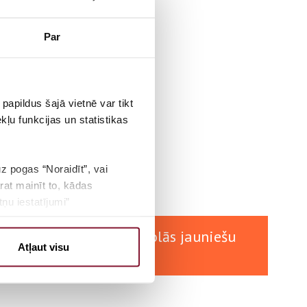
Par
papildus šajā vietnē var tikt
ļu funkcijas un statistikas
115
uz pogas “Noraidīt”, vai
rat mainīt to, kādas
BALSIS
ņu iestatījumi”
vēlēšanu simulācijas skolās jauniešu
Atļaut visu