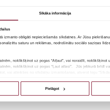
Sīkāka informācija
failus
 tā izmanto obligāti nepieciešamās sīkdatnes. Ar Jūsu piekrišanu 
sonalizētu saturu un reklāmas, nodrošinātu sociālo saziņas līdzek
atnēm, noklikšķinot uz pogas “Atļaut”, vai noraidīt, noklikšķinot 
kdatnēm, noklikšķinot uz pogas “Ļaut atlasi”. Jūs jebkurā brīdī va
t, vai atteikties no sīkdatņu izmantošanas, atverot logu “Sīkdat
oša programma “Skolas vēlēšanas” – praktiskas 
sīkdatņu politiku, lūdzam noklikšķināt uz pogas “Par”.
Pielāgot
s pratības veicināšanai.