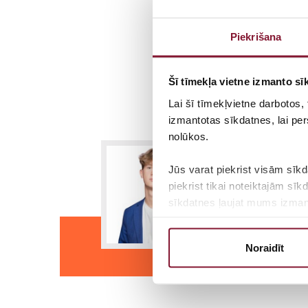
Piekrišana
Šī tīmekļa vietne izmanto sīk
Lai šī tīmekļvietne darbotos,
izmantotas sīkdatnes, lai per
nolūkos.
Jūs varat piekrist visām sīkd
piekrist tikai noteiktajām sī
sīkdatnes ļaujat mums izmanto
Izglītoj
Lai uzzinātu vairāk par mūsu 
Noraidīt
politiskā