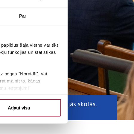
Par
papildus šajā vietnē var tikt
ļu funkcijas un statistikas
100
uz pogas “Noraidīt”, vai
rat mainīt to, kādas
BALSIS
ņu iestatījumi”
oblēmām vispārizglītošajās skolās.
Atļaut visu