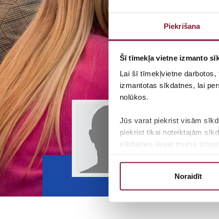
Piekrišana
Šī tīmekļa vietne izmanto sīk
Lai šī tīmekļvietne darbotos,
izmantotas sīkdatnes, lai per
nolūkos.
Jūs varat piekrist visām sīkd
piekrist tikai noteiktajām sī
sīkdatnes ļaujat mums izmanto
Vienlīdzī
Lai uzzinātu vairāk par mūsu 
Noraidīt