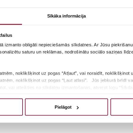
Sīkāka informācija
failus
 tā izmanto obligāti nepieciešamās sīkdatnes. Ar Jūsu piekrišanu 
sonalizētu saturu un reklāmas, nodrošinātu sociālo saziņas līdzek
atnēm, noklikšķinot uz pogas “Atļaut”, vai noraidīt, noklikšķinot 
kdatnēm, noklikšķinot uz pogas “Ļaut atlasi”. Jūs jebkurā brīdī va
t, vai atteikties no sīkdatņu izmantošanas, atverot logu “Sīkdat
gas izglītības iespējas bērniem ar veselības pr
sīkdatņu politiku, lūdzam noklikšķināt uz pogas “Par”.
Pielāgot