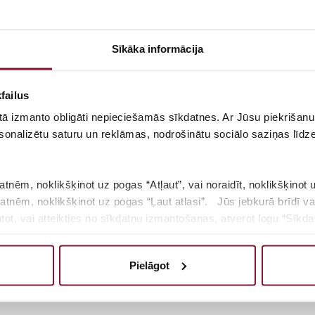
Sīkāka informācija
failus
 tā izmanto obligāti nepieciešamās sīkdatnes. Ar Jūsu piekrišanu 
sonalizētu saturu un reklāmas, nodrošinātu sociālo saziņas līdzek
atnēm, noklikšķinot uz pogas “Atļaut”, vai noraidīt, noklikšķinot 
kdatnēm, noklikšķinot uz pogas “Ļaut atlasi”. Jūs jebkurā brīdī va
t, vai atteikties no sīkdatņu izmantošanas, atverot logu “Sīkdat
as datorikas mācību modulī.
sīkdatņu politiku, lūdzam noklikšķināt uz pogas “Par”.
Pielāgot