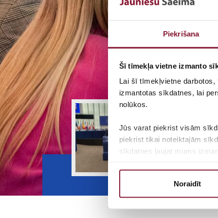
Piekrišana
Šī tīmekļa vietne izmanto sīk
Lai šī tīmekļvietne darbotos,
izmantotas sīkdatnes, lai per
nolūkos.
Jūs varat piekrist visām sīkd
piekrist tikai noteiktajām sī
sīkdatnes ļaujat mums izmanto
Korekcij
Lai uzzinātu vairāk par mūsu 
Noraidīt