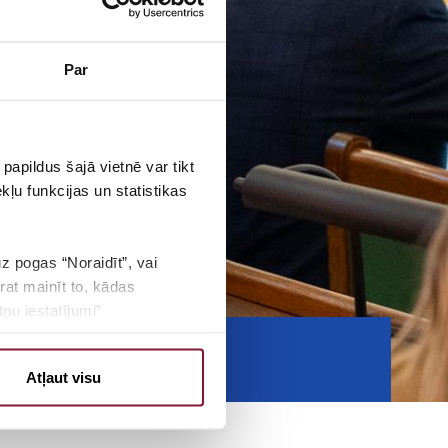
Par
papildus šajā vietnē var tikt
ļu funkcijas un statistikas
170
uz pogas “Noraidīt”, vai
BALSIS
rat mainīt to, kādas
ņu iestatījumi”
Atļaut visu