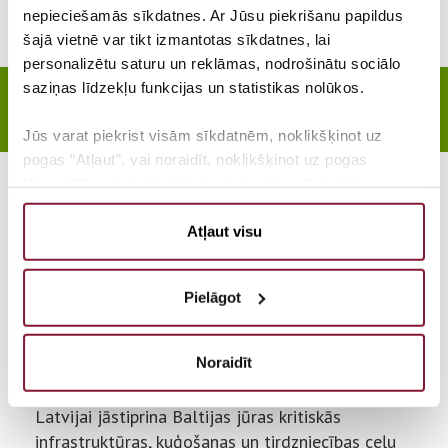
nepieciešamās sīkdatnes. Ar Jūsu piekrišanu papildus
šajā vietnē var tikt izmantotas sīkdatnes, lai
personalizētu saturu un reklāmas, nodrošinātu sociālo
saziņas līdzekļu funkcijas un statistikas nolūkos.
Baltijas jūras drošības infrastruktūras
stiprināšana
Jūs varat piekrist visām sīkdatnēm, noklikšķinot uz
pogas “Atļaut”, vai noraidīt, noklikšķinot uz pogas
“Noraidīt”, vai piekrist tikai noteiktajām sīkdatnēm,
Konstantins Zaicevs
noklikšķinot uz pogas “Ļaut atlasi”. Jūs jebkurā brīdī
varat mainīt to, kādas sīkdatnes ļaujat mums izmantot,
Atļaut visu
vai atteikties no sīkdatņu izmantošanas, atverot logu
Zemgales vēlēšanu apgabals
“Sīkdatņu iestatījumi”
Pielāgot
Bauskas novads
Lai uzzinātu vairāk par mūsu sīkdatņu politiku, lūdzam
noklikšķināt uz pogas “Par”.
Noraidīt
IDEJAS SATURS
Latvijai jāstiprina Baltijas jūras kritiskās
infrastruktūras, kuģošanas un tirdzniecības ceļu