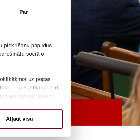
Par
u piekrišanu papildus
odrošinātu sociālo
275
noklikšķinot uz pogas
BALSIS
tlasi”. Jūs jebkurā brīdī
u izmantošanas, atverot
Atļaut visu
”.