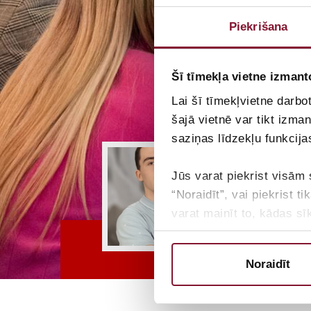
Piekrišana
Šī tīmekļa vietne izmant
Lai šī tīmekļvietne darbo
šajā vietnē var tikt izma
saziņas līdzekļu funkcija
Jūs varat piekrist visām 
“Noraidīt”, vai piekrist 
varat mainīt to, kādas sī
logu “Sīkdatņu iestatījum
KiberArk
Noraidīt
Lai uzzinātu vairāk par m