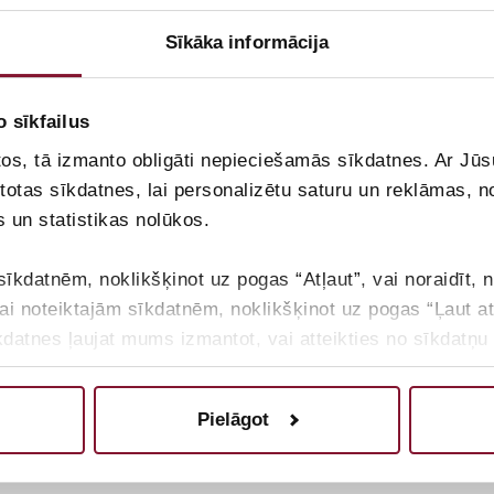
Sīkāka informācija
o sīkfailus
tos, tā izmanto obligāti nepieciešamās sīkdatnes. Ar Jūs
ntotas sīkdatnes, lai personalizētu saturu un reklāmas, n
s un statistikas nolūkos.
sīkdatnēm, noklikšķinot uz pogas “Atļaut”, vai noraidīt, 
tikai noteiktajām sīkdatnēm, noklikšķinot uz pogas “Ļaut a
kdatnes ļaujat mums izmantot, vai atteikties no sīkdatņ
i”
āde: Digitāla imunitāte 2026
Pielāgot
ūsu sīkdatņu politiku, lūdzam noklikšķināt uz pogas “Par